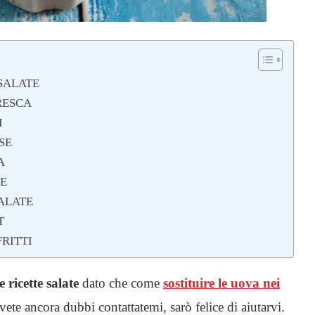
SALATE
RESCA
I
SE
A
TE
ALATE
T
RITTI
 ricette salate
dato che come
sostituire le uova nei
te ancora dubbi contattatemi, sarò felice di aiutarvi.