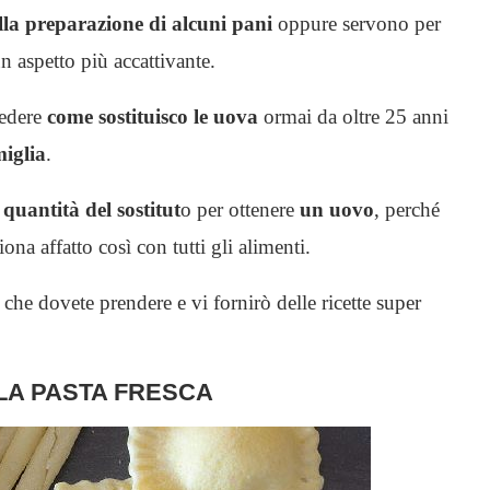
ella preparazione di alcuni pani
oppure servono per
n aspetto più accattivante.
vedere
come sostituisco le uova
ormai da oltre 25 anni
miglia
.
a
quantità del sostitut
o per ottenere
un uovo
, perché
na affatto così con tutti gli alimenti.
i che dovete prendere e vi fornirò delle ricette super
LA PASTA FRESCA