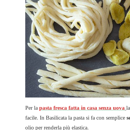
Per la
pasta fresca
fatta in casa senza uova
l
facile. In Basilicata la pasta si fa con semplice
s
olio per renderla più elastica.