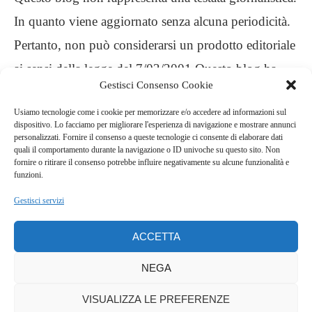
In quanto viene aggiornato senza alcuna periodicità.
Pertanto, non può considerarsi un prodotto editoriale
ai sensi della legge del 7/03/2001 Questo blog ha
Gestisci Consenso Cookie
carattere personale, non è mio intento infrangere
Usiamo tecnologie come i cookie per memorizzare e/o accedere ad informazioni sul
alcun diritto d’autore
dispositivo. Lo facciamo per migliorare l'esperienza di navigazione e mostrare annunci
personalizzati. Fornire il consenso a queste tecnologie ci consente di elaborare dati
quali il comportamento durante la navigazione o ID univoche su questo sito. Non
.
fornire o ritirare il consenso potrebbe influire negativamente su alcune funzionalità e
funzioni.
Gestisci servizi
ACCETTA
NEGA
VISUALIZZA LE PREFERENZE
COPYRIGHT © 2022 QUELLA LUCINA NELLA CUCINA