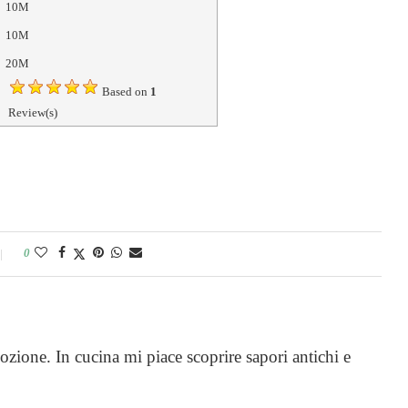
10M
10M
20M
Based on
1
Review(s)
0
ozione. In cucina mi piace scoprire sapori antichi e