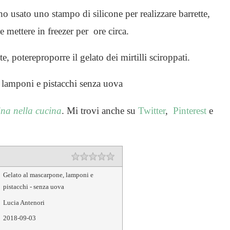
 ho usato uno stampo di silicone per realizzare barrette,
 mettere in freezer per ore circa.
te, potereproporre il gelato dei mirtilli sciroppati.
ina nella cucina
. Mi trovi anche su
Twitter
,
Pinterest
e
Rating
1 star
2 stars
3 stars
4 stars
5 stars
Gelato al mascarpone, lamponi e
pistacchi - senza uova
Lucia Antenori
2018-09-03