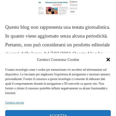
Questo blog non rappresenta una testata giornalistica.
In quanto viene aggiornato senza alcuna periodicità.
Pertanto, non può considerarsi un prodotto editoriale
ai sensi della legge del 7/03/2001 Questo blog ha
Gestisci Consenso Cookie
carattere personale, non è mio intento infrangere
Usiamo tecnologie come i cookie per memorizzare e/o accedere ad informazioni sul
alcun diritto d’autore
dispositivo. Lo facciamo per migliorare l'esperienza di navigazione e mostrare annunci
personalizzati. Fornire il consenso a queste tecnologie ci consente di elaborare dati
quali il comportamento durante la navigazione o ID univoche su questo sito. Non
.
fornire o ritirare il consenso potrebbe influire negativamente su alcune funzionalità e
funzioni.
Gestisci servizi
ACCETTA