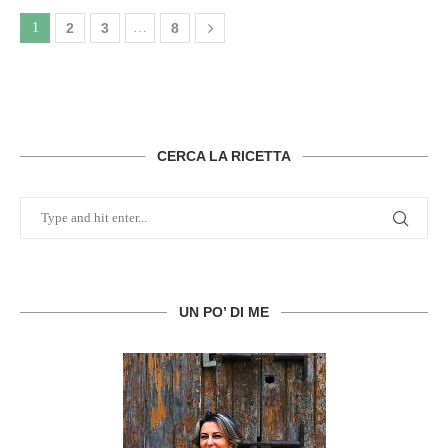
1
2
3
…
8
CERCA LA RICETTA
UN PO’ DI ME