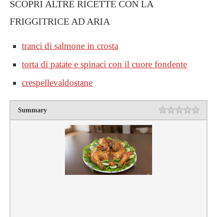
SCOPRI ALTRE RICETTE CON LA
FRIGGITRICE AD ARIA
tranci di salmone in crosta
torta di patate e spinaci con il cuore fondente
crespellevaldostane
Summary
Rating
1 star
2 star
3 star
4 star
5 star