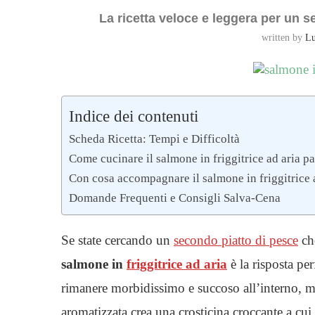
La ricetta veloce e leggera per un s
written by
Lu
Indice dei contenuti
Scheda Ricetta: Tempi e Difficoltà
Come cucinare il salmone in friggitrice ad aria p
Con cosa accompagnare il salmone in friggitrice 
Domande Frequenti e Consigli Salva-Cena
Se state cercando un
secondo piatto di pesce
ch
salmone in
friggitrice ad aria
è la risposta pe
rimanere morbidissimo e succoso all’interno, me
aromatizzata crea una crosticina croccante a cui 