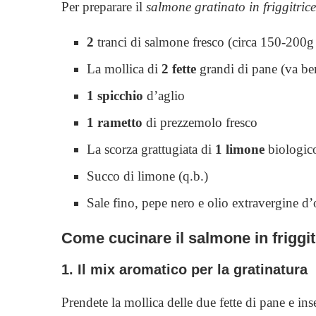
Per preparare il
salmone gratinato in friggitric
2
tranci di salmone fresco (circa 150-200g
La mollica di
2 fette
grandi di pane (va ben
1 spicchio
d’aglio
1 rametto
di prezzemolo fresco
La scorza grattugiata di
1 limone
biologic
Succo di limone (q.b.)
Sale fino, pepe nero e olio extravergine d’o
Come cucinare il salmone in friggi
1. Il mix aromatico per la gratinatura
Prendete la mollica delle due fette di pane e in