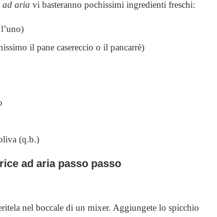
e ad aria
vi basteranno pochissimi ingredienti freschi:
 l’uno)
issimo il pane casereccio o il pancarrè)
o
liva (q.b.)
trice ad aria passo passo
seritela nel boccale di un mixer. Aggiungete lo spicchio