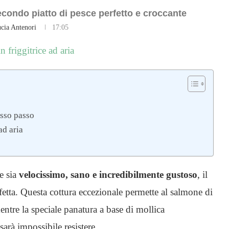
econdo piatto di pesce perfetto e croccante
cia Antenori
17:05
asso passo
ad aria
e sia
velocissimo, sano e incredibilmente gustoso
, il
rfetta. Questa cottura eccezionale permette al salmone di
ntre la speciale panatura a base di mollica
sarà impossibile resistere.