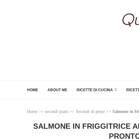
HOME
ABOUT ME
RICETTE DI CUCINA
RICET
Home
>>
secondi piatti
>>
Secondi di pesce
>>
Salmone in fri
SALMONE IN FRIGGITRICE 
PRONTO 