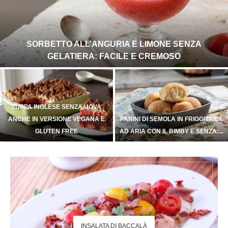
SORBETTO ALL’ANGURIA E LIMONE SENZA
GELATIERA: FACILE E CREMOSO
ZUPPA INGLESE SENZA UOVA
ANCHE IN VERSIONE VEGANA E
PANINI DI SEMOLA IN FRIGGITRICE
GLUTEN FREE
AD ARIA CON IL BIMBY E SENZA:...
INSALATA DI BACCALÀ