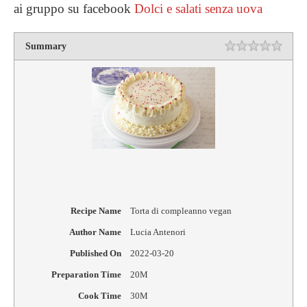
ai gruppo su facebook
Dolci e salati senza uova
Summary
Rating
1 star
2 star
3 star
4 star
5 star
Recipe Name
Torta di compleanno vegan
Author Name
Lucia Antenori
Published On
2022-03-20
Preparation Time
20M
Cook Time
30M