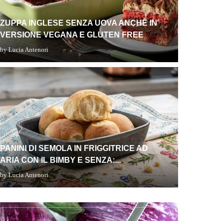
ZUPPA INGLESE SENZA UOVA ANCHE IN
VERSIONE VEGANA E GLUTEN FREE
by
Lucia Antenori
Ricette primi
COUS
PANINI DI SEMOLA IN FRIGGITRICE AD
RICE
ARIA CON IL BIMBY E SENZA:...
by
Lucia Antenori
by
Lucia An