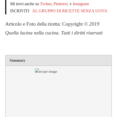
Mi trovi anche su
Twitter
,
Pinterest
,
e
Instagram
ISCRIVITI
AL GRUPPO DI RICETTE SENZA UOVA
Articolo e Foto della ricetta: Copyright
© 2019
Quella lucina nella cucina. Tutti i diritti riservati
Summary
Rating
1 star
2 star
3 star
4 star
5 star