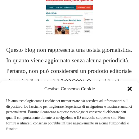
Questo blog non rappresenta una testata giornalistica.
In quanto viene aggiornato senza alcuna periodicità.
Pertanto, non può considerarsi un prodotto editoriale
ai sensi della legge del 7/03/2001 Questo blog ha
Gestisci Consenso Cookie
carattere personale, non è mio intento infrangere
Usiamo tecnologie come i cookie per memorizzare e/o accedere ad informazioni sul
alcun diritto d’autore
dispositivo. Lo facciamo per migliorare l'esperienza di navigazione e mostrare annunci
personalizzati. Fornire il consenso a queste tecnologie ci consente di elaborare dati
quali il comportamento durante la navigazione o ID univoche su questo sito. Non
.
fornire o ritirare il consenso potrebbe influire negativamente su alcune funzionalità e
funzioni.