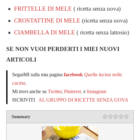
FRITTELLE DI MELE
( ricetta senza uova)
CROSTATTINE DI MELE
(ricetta senza uova)
CIAMBELLA DI MELE
( ricetta senza lattosio)
SE NON VUOI PERDERTI I MIEI NUOVI
ARTICOLI
SeguiMI sulla mia pagina
facebook
Quella lucina nella
cucina
.
Mi trovi anche su
Twitter
,
Pinterest
,
e
Instagram
ISCRIVITI
AL GRUPPO DI RICETTE SENZA UOVA
Summary
Rating
1 star
2 star
3 star
4 star
5 star