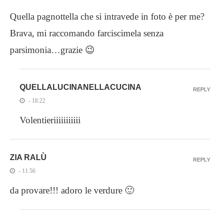
Quella pagnottella che si intravede in foto è per me?
Brava, mi raccomando farciscimela senza
parsimonia…grazie 😉
QUELLALUCINANELLACUCINA
REPLY
- 18:22
Volentieriiiiiiiiiii
ZIA RALÙ
REPLY
- 11:56
da provare!!! adoro le verdure 🙂