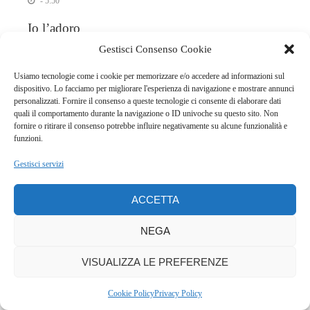
- 5:50
Io l’adoro
Gestisci Consenso Cookie
Usiamo tecnologie come i cookie per memorizzare e/o accedere ad informazioni sul
ROBERTA
REPLY
dispositivo. Lo facciamo per migliorare l'esperienza di navigazione e mostrare annunci
- 1:35
personalizzati. Fornire il consenso a queste tecnologie ci consente di elaborare dati
quali il comportamento durante la navigazione o ID univoche su questo sito. Non
Sono rimasta affascinata da questo piatto !!!
fornire o ritirare il consenso potrebbe influire negativamente su alcune funzionalità e
funzioni.
Bravissima, spero di riuscire a provarlo presto 🙂
Gestisci servizi
ACCETTA
QUELLALUCINANELLACUCINA
REPLY
- 5:51
NEGA
Grazie Roberta!
VISUALIZZA LE PREFERENZE
Cookie Policy
Privacy Policy
PAOLA
REPLY