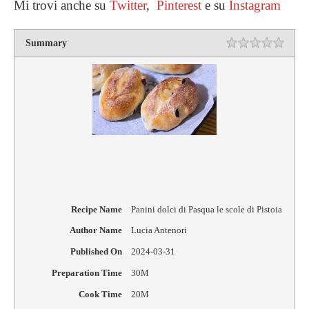
Mi trovi anche su
Twitter
,
Pinterest
e su
Instagram
Summary
Rating
1 star
2 star
3 star
4 star
5 star
Recipe Name
Panini dolci di Pasqua le scole di Pistoia
Author Name
Lucia Antenori
Published On
2024-03-31
Preparation Time
30M
Cook Time
20M