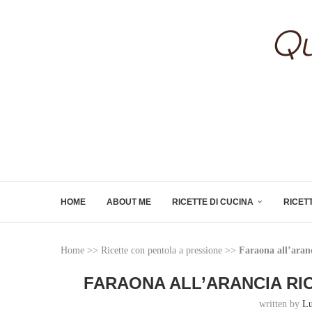
HOME
ABOUT ME
RICETTE DI CUCINA
RICET
Home
>>
Ricette con pentola a pressione
>>
Faraona all’aranc
FARAONA ALL’ARANCIA RI
written by
Lu