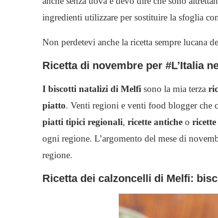
anche senza uova e devo dire che sono altrettant
ingredienti utilizzare per sostituire la sfoglia co
Non perdetevi anche la ricetta sempre lucana d
Ricetta di novembre per #L’Italia ne
I biscotti natalizi di Melfi
sono la mia terza
ri
piatto
. Venti regioni e venti food blogger che c
piatti tipici regionali
,
ricette antiche
o
ricette
ogni regione. L’argomento del mese di novembre 
regione.
Ricetta dei calzoncelli di Melfi: bisco