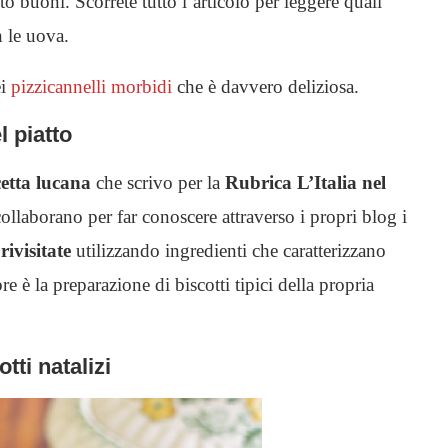
o buoni. Scorrete tutto l’articolo per leggere quali
n le uova.
ei
pizzicannelli morbidi
che è davvero deliziosa.
l piatto
cetta lucana
che scrivo per la
Rubrica L’Italia nel
ollaborano per far conoscere attraverso i propri blog i
 rivisitate
utilizzando ingredienti che caratterizzano
è la preparazione di biscotti tipici della propria
tti natalizi