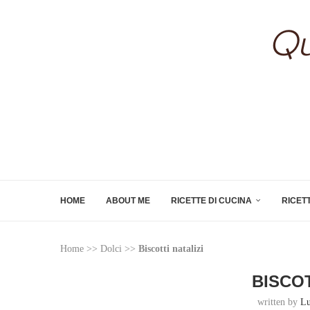
HOME
ABOUT ME
RICETTE DI CUCINA
RICET
Home
>>
Dolci
>>
Biscotti natalizi
BISCOT
written by
Lu