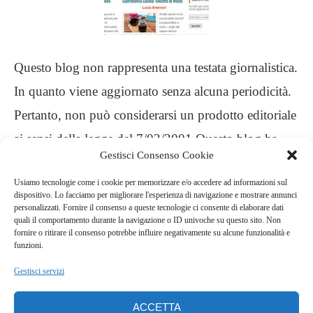
Questo blog non rappresenta una testata giornalistica.
In quanto viene aggiornato senza alcuna periodicità.
Pertanto, non può considerarsi un prodotto editoriale
ai sensi della legge del 7/03/2001 Questo blog ha
Gestisci Consenso Cookie
carattere personale, non è mio intento infrangere
Usiamo tecnologie come i cookie per memorizzare e/o accedere ad informazioni sul
alcun diritto d’autore
dispositivo. Lo facciamo per migliorare l'esperienza di navigazione e mostrare annunci
personalizzati. Fornire il consenso a queste tecnologie ci consente di elaborare dati
quali il comportamento durante la navigazione o ID univoche su questo sito. Non
.
fornire o ritirare il consenso potrebbe influire negativamente su alcune funzionalità e
funzioni.
Gestisci servizi
ACCETTA