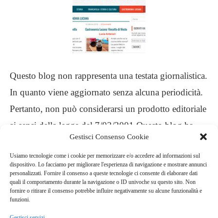
Questo blog non rappresenta una testata giornalistica.
In quanto viene aggiornato senza alcuna periodicità.
Pertanto, non può considerarsi un prodotto editoriale
ai sensi della legge del 7/03/2001 Questo blog ha
Gestisci Consenso Cookie
carattere personale, non è mio intento infrangere
Usiamo tecnologie come i cookie per memorizzare e/o accedere ad informazioni sul
alcun diritto d’autore
dispositivo. Lo facciamo per migliorare l'esperienza di navigazione e mostrare annunci
personalizzati. Fornire il consenso a queste tecnologie ci consente di elaborare dati
quali il comportamento durante la navigazione o ID univoche su questo sito. Non
.
fornire o ritirare il consenso potrebbe influire negativamente su alcune funzionalità e
funzioni.
Gestisci servizi