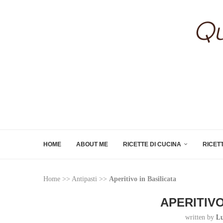
HOME
ABOUT ME
RICETTE DI CUCINA
RICET
Home
>>
Antipasti
>>
Aperitivo in Basilicata
APERITIVO
written by
Lu