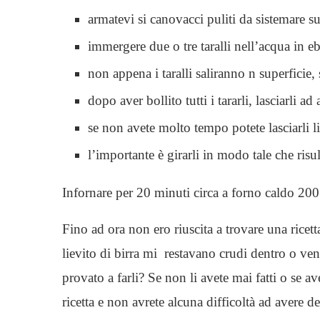
armatevi si canovacci puliti da sistemare s
immergere due o tre taralli nell’acqua in e
non appena i taralli saliranno n superficie, 
dopo aver bollito tutti i tararli, lasciarli a
se non avete molto tempo potete lasciarli l
l’importante è girarli in modo tale che risult
Infornare per 20 minuti circa a forno caldo 200
Fino ad ora non ero riuscita a trovare una rice
lievito di birra mi restavano crudi dentro o ve
provato a farli? Se non li avete mai fatti o se av
ricetta e non avrete alcuna difficoltà ad avere de