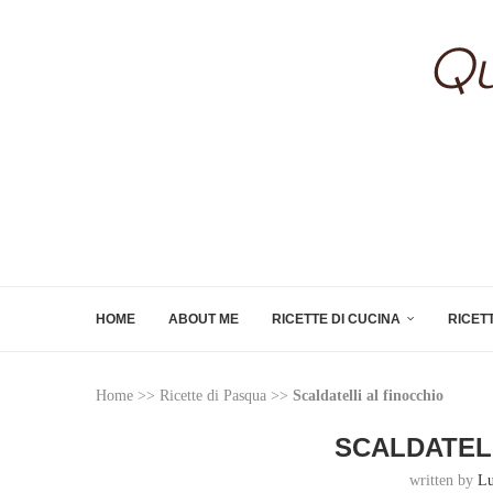
HOME
ABOUT ME
RICETTE DI CUCINA
RICET
Home
>>
Ricette di Pasqua
>>
Scaldatelli al finocchio
SCALDATEL
written by
Lu