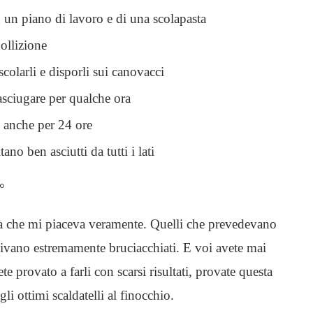
u un piano di lavoro e di una scolapasta
bollizione
scolarli e disporli sui canovacci
d asciugare per qualche ora
i anche per 24 ore
ano ben asciutti da tutti i lati
°
tta che mi piaceva veramente. Quelli che prevedevano
nivano estremamente bruciacchiati. E voi avete mai
ete provato a farli con scarsi risultati, provate questa
gli ottimi scaldatelli al finocchio.