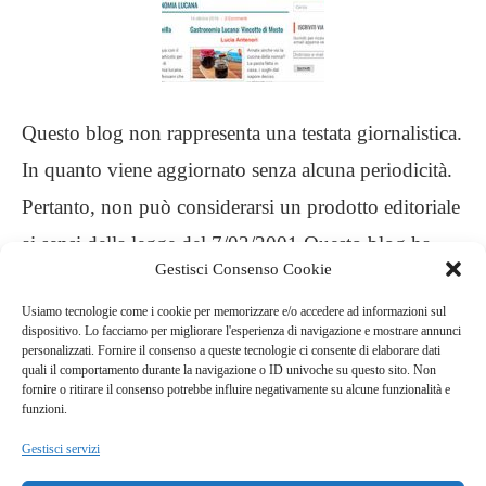
Questo blog non rappresenta una testata giornalistica.
In quanto viene aggiornato senza alcuna periodicità.
Pertanto, non può considerarsi un prodotto editoriale
ai sensi della legge del 7/03/2001 Questo blog ha
Gestisci Consenso Cookie
carattere personale, non è mio intento infrangere
Usiamo tecnologie come i cookie per memorizzare e/o accedere ad informazioni sul
alcun diritto d’autore
dispositivo. Lo facciamo per migliorare l'esperienza di navigazione e mostrare annunci
personalizzati. Fornire il consenso a queste tecnologie ci consente di elaborare dati
quali il comportamento durante la navigazione o ID univoche su questo sito. Non
.
fornire o ritirare il consenso potrebbe influire negativamente su alcune funzionalità e
funzioni.
Gestisci servizi