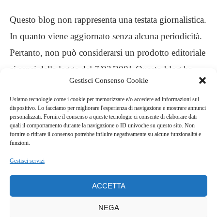
Questo blog non rappresenta una testata giornalistica.
In quanto viene aggiornato senza alcuna periodicità.
Pertanto, non può considerarsi un prodotto editoriale
ai sensi della legge del 7/03/2001 Questo blog ha
Gestisci Consenso Cookie
carattere personale, non è mio intento infrangere
Usiamo tecnologie come i cookie per memorizzare e/o accedere ad informazioni sul
alcun diritto d’autore
dispositivo. Lo facciamo per migliorare l'esperienza di navigazione e mostrare annunci
personalizzati. Fornire il consenso a queste tecnologie ci consente di elaborare dati
quali il comportamento durante la navigazione o ID univoche su questo sito. Non
.
fornire o ritirare il consenso potrebbe influire negativamente su alcune funzionalità e
funzioni.
Gestisci servizi
ACCETTA
NEGA