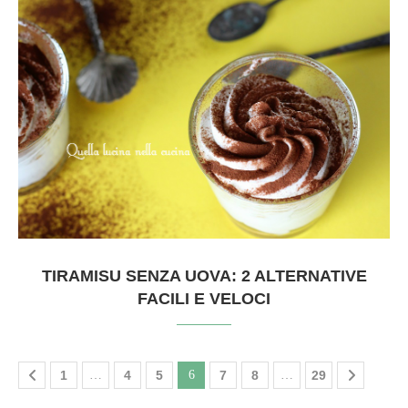
TIRAMISU SENZA UOVA: 2 ALTERNATIVE
FACILI E VELOCI
1
…
4
5
6
7
8
…
29