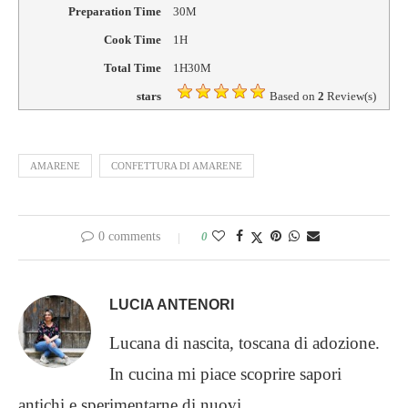
Preparation Time
30M
Cook Time
1H
Total Time
1H30M
stars
Based on
2
Review(s)
AMARENE
CONFETTURA DI AMARENE
0 comments
0
LUCIA ANTENORI
Lucana di nascita, toscana di adozione.
In cucina mi piace scoprire sapori
antichi e sperimentarne di nuovi.