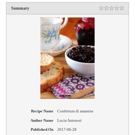
Summary
Rating
1 star
2 star
3 star
4 star
5 star
Recipe Name
Confettura di amarene
Author Name
Lucia Antenori
Published On
2017-06-28