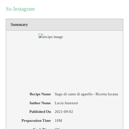
Su Instagram
Summary
Rating
1 star
2 star
3 star
4 star
5 star
Recipe Name
Sugo di carne di agnello - Ricetta lucana
Author Name
Lucia Antenori
Published On
2021-09-02
Preparation Time
10M