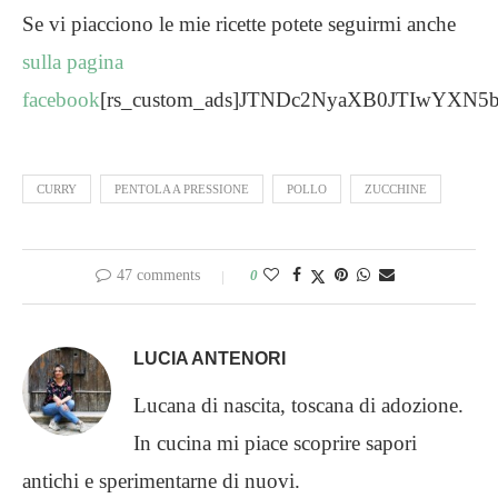
Se vi piacciono le mie ricette potete seguirmi anche
sulla pagina
facebook
[rs_custom_ads]JTNDc2NyaXB0JTIwY
CURRY
PENTOLA A PRESSIONE
POLLO
ZUCCHINE
47 comments
0
LUCIA ANTENORI
Lucana di nascita, toscana di adozione.
In cucina mi piace scoprire sapori
antichi e sperimentarne di nuovi.