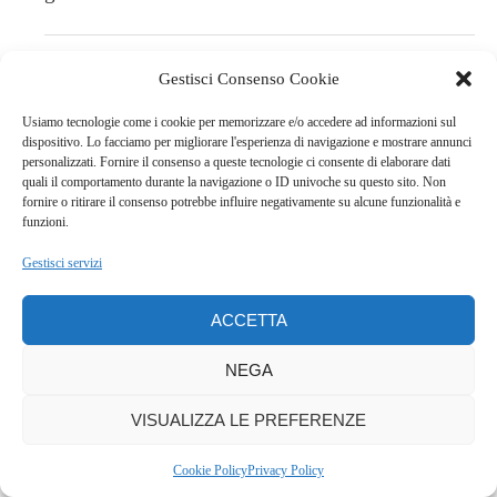
QUELLALUCINANELLACUCINA
Gestisci Consenso Cookie
REPLY
- 6:21
Usiamo tecnologie come i cookie per memorizzare e/o accedere ad informazioni sul
dispositivo. Lo facciamo per migliorare l'esperienza di navigazione e mostrare annunci
Ahahahah, era quello che speravo di fare
personalizzati. Fornire il consenso a queste tecnologie ci consente di elaborare dati
quali il comportamento durante la navigazione o ID univoche su questo sito. Non
fornire o ritirare il consenso potrebbe influire negativamente su alcune funzionalità e
funzioni.
Gestisci servizi
LEAVE A COMMENT
ACCETTA
NEGA
VISUALIZZA LE PREFERENZE
Cookie Policy
Privacy Policy