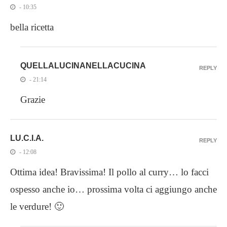
- 10:35
bella ricetta
QUELLALUCINANELLACUCINA
REPLY
- 21:14
Grazie
LU.C.I.A.
REPLY
- 12:08
Ottima idea! Bravissima! Il pollo al curry… lo facci
ospesso anche io… prossima volta ci aggiungo anche
le verdure! 🙂