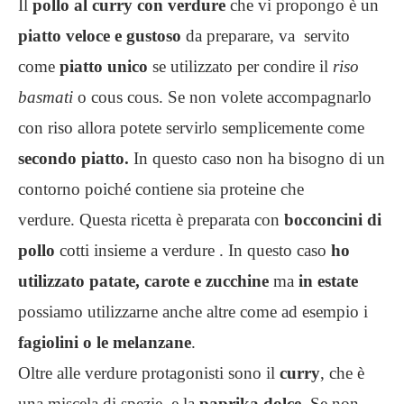
Il
pollo al curry con verdure
che vi propongo è un
piatto veloce e gustoso
da preparare, va servito
come
piatto unico
se utilizzato per condire il
riso
basmati
o cous cous. Se non volete accompagnarlo
con riso allora potete servirlo semplicemente come
secondo piatto.
In questo caso non ha bisogno di un
contorno poiché contiene sia proteine che
verdure. Questa ricetta è preparata con
bocconcini di
pollo
cotti insieme a verdure . In questo caso
ho
utilizzato patate, carote e zucchine
ma
in estate
possiamo utilizzarne anche altre come ad esempio i
fagiolini o le melanzane
.
Oltre alle verdure protagonisti sono il
curry
, che è
una miscela di spezie, e la
paprika dolce
. Se non