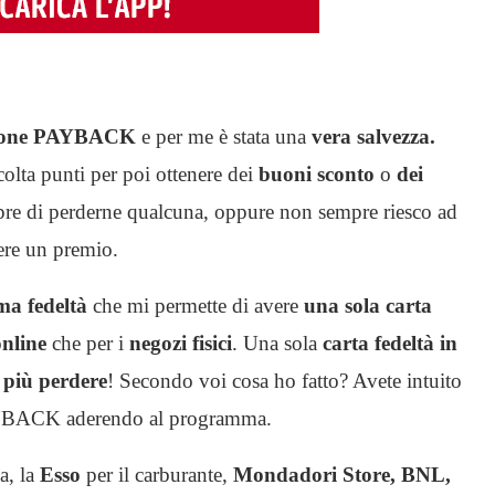
zione PAYBACK
e per me è stata una
vera salvezza.
colta punti per poi ottenere dei
buoni sconto
o
dei
mpre di perderne qualcuna, oppure non sempre riesco ad
nere un premio.
ma fedeltà
che mi permette di avere
una sola carta
nline
che per i
negozi fisici
. Una sola
carta fedeltà in
 più perdere
! Secondo voi cosa ho fatto? Avete intuito
PAYBACK aderendo al programma.
a, la
Esso
per il carburante,
Mondadori Store, BNL,