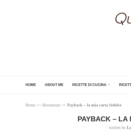
HOME
ABOUT ME
RICETTE DI CUCINA
RICET
Home
>>
Recensioni
>>
Payback – la mia carta fedeltà
PAYBACK – LA
written by
Lu