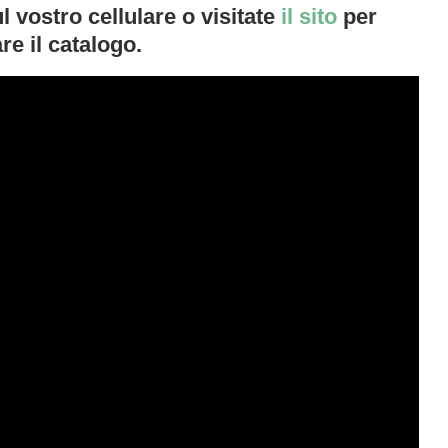
 vostro cellulare o visitate
il sito
per
are il catalogo.