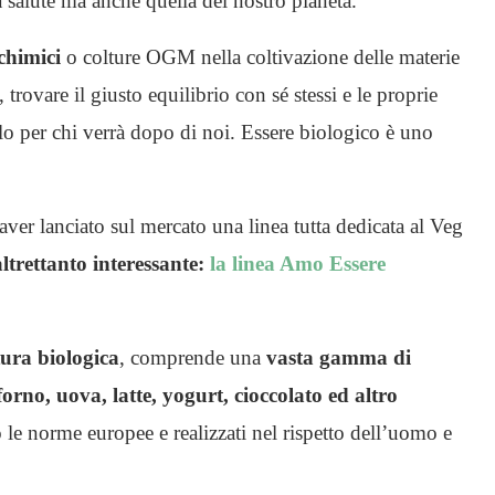
a salute ma anche quella del nostro pianeta.”
 chimici
o colture OGM nella coltivazione delle materie
rovare il giusto equilibrio con sé stessi e le proprie
rlo per chi verrà dopo di noi. Essere biologico è uno
ver lanciato sul mercato una linea tutta dedicata al Veg
trettanto interessante:
la linea Amo Essere
tura biologica
, comprende una
vasta gamma di
forno, uova, latte, yogurt, cioccolato ed altro
do le norme europee e realizzati nel rispetto dell’uomo e