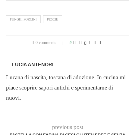
FUNGHI PORCINI
PESCIE
0 comments
0
LUCIA ANTENORI
Lucana di nascita, toscana di adozione. In cucina mi
piace scoprire sapori antichi e sperimentarne di
nuovi.
previous post
PASTELLA CON FARINA DI CECI GLUTEN FREE E SENZA