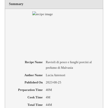
Summary
Rating
1 star
2 star
3 star
4 star
5 star
Recipe Name
Ravioli di pesce e funghi porcini al
profumo di Malvasia
Author Name
Lucia Antenori
Published On
2023-08-25
Preparation Time
40M
Cook Time
4M
Total Time
44M