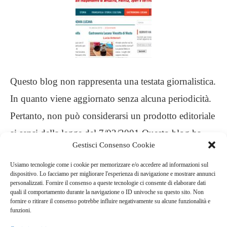
Questo blog non rappresenta una testata giornalistica.
In quanto viene aggiornato senza alcuna periodicità.
Pertanto, non può considerarsi un prodotto editoriale
ai sensi della legge del 7/03/2001 Questo blog ha
Gestisci Consenso Cookie
carattere personale, non è mio intento infrangere
Usiamo tecnologie come i cookie per memorizzare e/o accedere ad informazioni sul
alcun diritto d’autore
dispositivo. Lo facciamo per migliorare l'esperienza di navigazione e mostrare annunci
personalizzati. Fornire il consenso a queste tecnologie ci consente di elaborare dati
quali il comportamento durante la navigazione o ID univoche su questo sito. Non
.
fornire o ritirare il consenso potrebbe influire negativamente su alcune funzionalità e
funzioni.