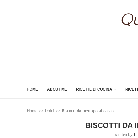
HOME
ABOUT ME
RICETTE DI CUCINA
RICET
Home
>>
Dolci
>>
Biscotti da inzuppo al cacao
BISCOTTI DA
written by
Lu