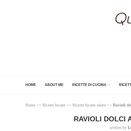
HOME
ABOUT ME
RICETTE DI CUCINA
RICET
Home
>>
Ricette lucane
>>
Ricette lucane salate
>>
Ravioli do
RAVIOLI DOLCI
written by
L