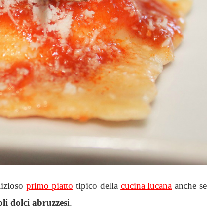
izioso
primo piatto
tipico della
cucina lucana
anche se
li dolci abruzzes
i.