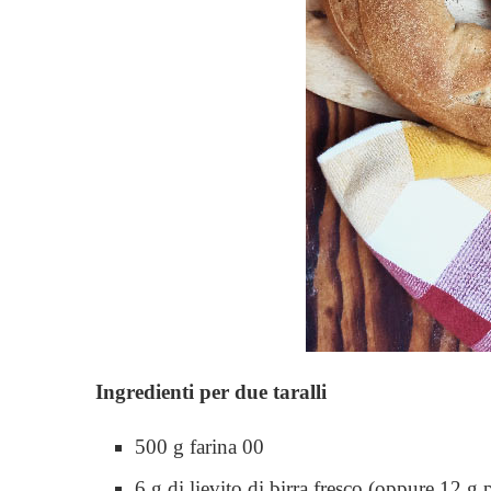
Ingredienti per due taralli
500 g farina 00
6 g di lievito di birra fresco (oppure 12 g 