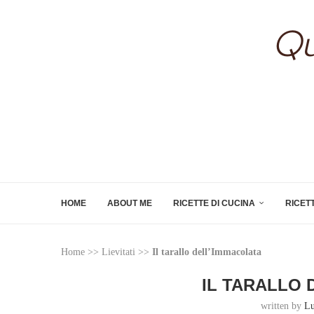
HOME
ABOUT ME
RICETTE DI CUCINA
RICET
Home
>>
Lievitati
>>
Il tarallo dell’Immacolata
IL TARALLO 
written by
Lu