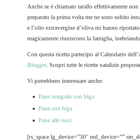
Anche se è chiamato tarallo effettivamente non
preparato la prima volta me ne sono subito inna
e l’olio extravergine d’oliva mi hanno riportato a
magicamente riuniscono la famiglia, inebriando 
Con questa ricetta partecipo al Calendario dell
Blogger
. Scopri tutte le ricette natalizie propo
Vi potrebbero interessare anche:
Pane integrale con biga
Pane con biga
Pane alle noci
[rs_space lg_device=”30″ md_device=”” sm_d