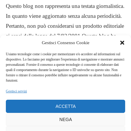
Questo blog non rappresenta una testata giornalistica.
In quanto viene aggiornato senza alcuna periodicità.
Pertanto, non può considerarsi un prodotto editoriale
ai sensi della legge del 7/03/2001 Questo blog ha
Gestisci Consenso Cookie
carattere personale, non è mio intento infrangere
Usiamo tecnologie come i cookie per memorizzare e/o accedere ad informazioni sul
alcun diritto d’autore
dispositivo. Lo facciamo per migliorare l'esperienza di navigazione e mostrare annunci
personalizzati. Fornire il consenso a queste tecnologie ci consente di elaborare dati
quali il comportamento durante la navigazione o ID univoche su questo sito. Non
.
fornire o ritirare il consenso potrebbe influire negativamente su alcune funzionalità e
funzioni.
Gestisci servizi
ACCETTA
NEGA