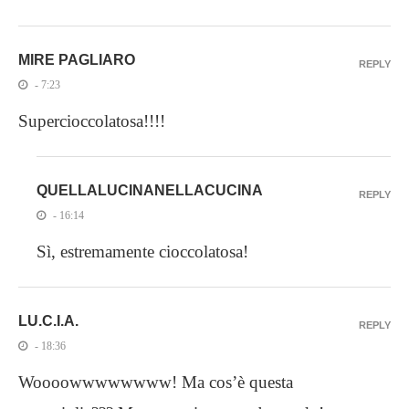
MIRE PAGLIARO
REPLY
- 7:23
Supercioccolatosa!!!!
QUELLALUCINANELLACUCINA
REPLY
- 16:14
Sì, estremamente cioccolatosa!
LU.C.I.A.
REPLY
- 18:36
Woooowwwwwwww! Ma cos’è questa