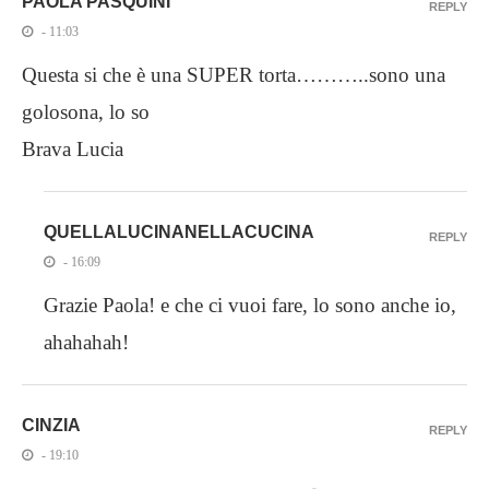
PAOLA PASQUINI
REPLY
- 11:03
Questa si che è una SUPER torta………..sono una
golosona, lo so
Brava Lucia
QUELLALUCINANELLACUCINA
REPLY
- 16:09
Grazie Paola! e che ci vuoi fare, lo sono anche io,
ahahahah!
CINZIA
REPLY
- 19:10