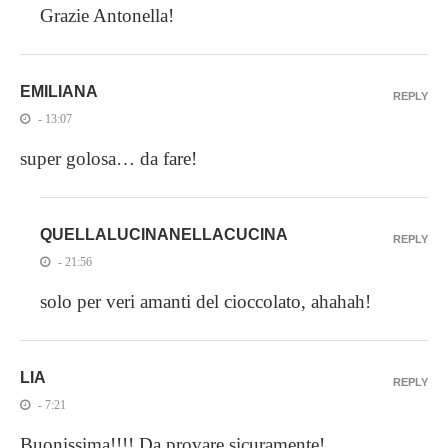
Grazie Antonella!
EMILIANA
REPLY
- 13:07
super golosa… da fare!
QUELLALUCINANELLACUCINA
REPLY
- 21:56
solo per veri amanti del cioccolato, ahahah!
LIA
REPLY
- 7:21
Buonissima!!!! Da provare sicuramente!