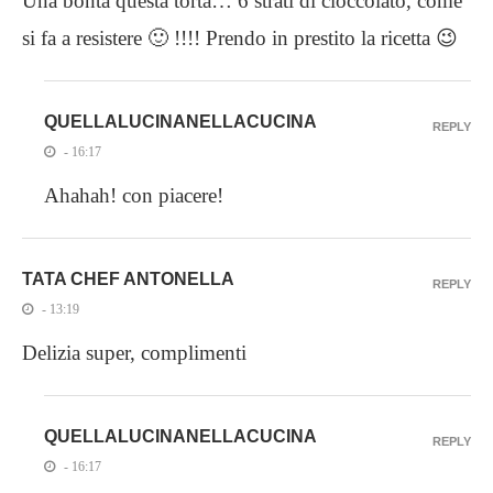
Una bontà questa torta… 6 strati di cioccolato, come
si fa a resistere 🙂 !!!! Prendo in prestito la ricetta 😉
QUELLALUCINANELLACUCINA
REPLY
- 16:17
Ahahah! con piacere!
TATA CHEF ANTONELLA
REPLY
- 13:19
Delizia super, complimenti
QUELLALUCINANELLACUCINA
REPLY
- 16:17