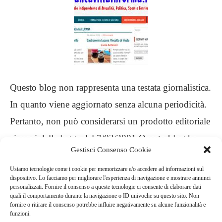
Questo blog non rappresenta una testata giornalistica.
In quanto viene aggiornato senza alcuna periodicità.
Pertanto, non può considerarsi un prodotto editoriale
ai sensi della legge del 7/03/2001 Questo blog ha
Gestisci Consenso Cookie
carattere personale, non è mio intento infrangere
Usiamo tecnologie come i cookie per memorizzare e/o accedere ad informazioni sul
alcun diritto d’autore
dispositivo. Lo facciamo per migliorare l'esperienza di navigazione e mostrare annunci
personalizzati. Fornire il consenso a queste tecnologie ci consente di elaborare dati
quali il comportamento durante la navigazione o ID univoche su questo sito. Non
.
fornire o ritirare il consenso potrebbe influire negativamente su alcune funzionalità e
funzioni.