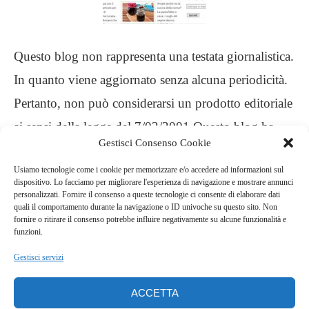
Questo blog non rappresenta una testata giornalistica.
In quanto viene aggiornato senza alcuna periodicità.
Pertanto, non può considerarsi un prodotto editoriale
ai sensi della legge del 7/03/2001 Questo blog ha
Gestisci Consenso Cookie
carattere personale, non è mio intento infrangere
Usiamo tecnologie come i cookie per memorizzare e/o accedere ad informazioni sul
alcun diritto d’autore
dispositivo. Lo facciamo per migliorare l'esperienza di navigazione e mostrare annunci
personalizzati. Fornire il consenso a queste tecnologie ci consente di elaborare dati
quali il comportamento durante la navigazione o ID univoche su questo sito. Non
.
fornire o ritirare il consenso potrebbe influire negativamente su alcune funzionalità e
funzioni.
Gestisci servizi
ACCETTA