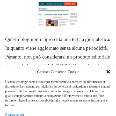
Questo blog non rappresenta una testata giornalistica.
In quanto viene aggiornato senza alcuna periodicità.
Pertanto, non può considerarsi un prodotto editoriale
ai sensi della legge del 7/03/2001 Questo blog ha
Gestisci Consenso Cookie
carattere personale, non è mio intento infrangere
Usiamo tecnologie come i cookie per memorizzare e/o accedere ad informazioni sul
alcun diritto d’autore
dispositivo. Lo facciamo per migliorare l'esperienza di navigazione e mostrare annunci
personalizzati. Fornire il consenso a queste tecnologie ci consente di elaborare dati
quali il comportamento durante la navigazione o ID univoche su questo sito. Non
.
fornire o ritirare il consenso potrebbe influire negativamente su alcune funzionalità e
funzioni.
Gestisci servizi