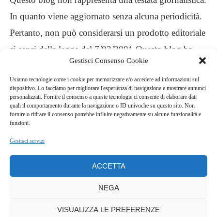
In quanto viene aggiornato senza alcuna periodicità.
Pertanto, non può considerarsi un prodotto editoriale
ai sensi della legge del 7/03/2001 Questo blog ha
Gestisci Consenso Cookie
carattere personale, non è mio intento infrangere
Usiamo tecnologie come i cookie per memorizzare e/o accedere ad informazioni sul
alcun diritto d’autore
dispositivo. Lo facciamo per migliorare l'esperienza di navigazione e mostrare annunci
personalizzati. Fornire il consenso a queste tecnologie ci consente di elaborare dati
quali il comportamento durante la navigazione o ID univoche su questo sito. Non
.
fornire o ritirare il consenso potrebbe influire negativamente su alcune funzionalità e
funzioni.
Gestisci servizi
ACCETTA
NEGA
VISUALIZZA LE PREFERENZE
COPYRIGHT © 2022 QUELLA LUCINA NELLA CUCINA