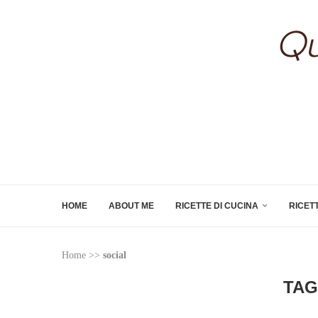
HOME
ABOUT ME
RICETTE DI CUCINA
RICET
Home
>>
social
TAG