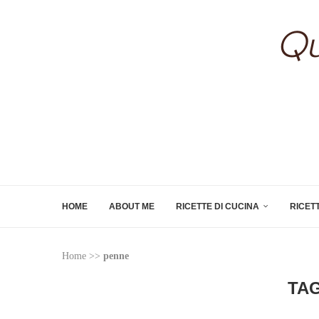
HOME
ABOUT ME
RICETTE DI CUCINA
RICET
Home
>>
penne
TA