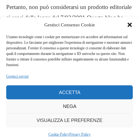
Pertanto, non può considerarsi un prodotto editoriale
ai sensi della legge del 7/03/2001 Questo blog ha
Gestisci Consenso Cookie
carattere personale, non è mio intento infrangere
Usiamo tecnologie come i cookie per memorizzare e/o accedere ad informazioni sul
alcun diritto d’autore
dispositivo. Lo facciamo per migliorare l'esperienza di navigazione e mostrare annunci
personalizzati. Fornire il consenso a queste tecnologie ci consente di elaborare dati
quali il comportamento durante la navigazione o ID univoche su questo sito. Non
.
fornire o ritirare il consenso potrebbe influire negativamente su alcune funzionalità e
funzioni.
Gestisci servizi
ACCETTA
NEGA
VISUALIZZA LE PREFERENZE
COPYRIGHT © 2022 QUELLA LUCINA NELLA CUCINA
BACK TO TOP
Cookie Policy
Privacy Policy