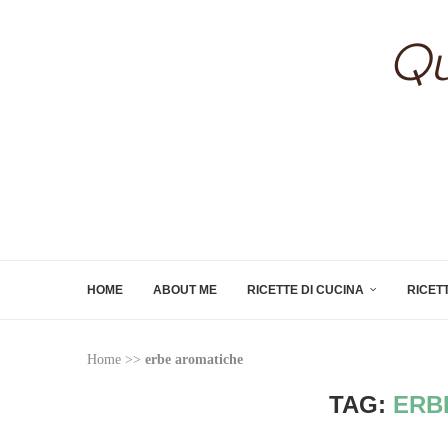
HOME
ABOUT ME
RICETTE DI CUCINA
RICET
Home
>>
erbe aromatiche
TAG:
ERB