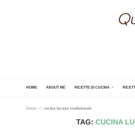
HOME
ABOUT ME
RICETTE DI CUCINA
RICET
Home
>>
cucina lucana tradizionale
TAG:
CUCINA L