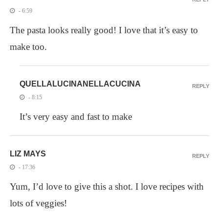
- 6:59
The pasta looks really good! I love that it’s easy to
make too.
QUELLALUCINANELLACUCINA
REPLY
- 8:15
It’s very easy and fast to make
LIZ MAYS
REPLY
- 17:36
Yum, I’d love to give this a shot. I love recipes with
lots of veggies!