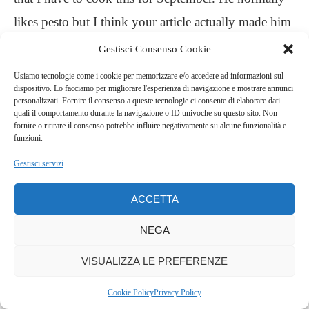
likes pesto but I think your article actually made him
want to try this. It looks appetizing and easy to make
Gestisci Consenso Cookie
which is very important. 🙂
Usiamo tecnologie come i cookie per memorizzare e/o accedere ad informazioni sul
dispositivo. Lo facciamo per migliorare l'esperienza di navigazione e mostrare annunci
personalizzati. Fornire il consenso a queste tecnologie ci consente di elaborare dati
quali il comportamento durante la navigazione o ID univoche su questo sito. Non
QUELLALUCINANELLACUCINA
REPLY
fornire o ritirare il consenso potrebbe influire negativamente su alcune funzionalità e
funzioni.
- 16:32
Gestisci servizi
Kathy, the recipe is very easy and if your son likes
lentils, I am sure, he will love it!
ACCETTA
NEGA
MARIAROSARIA
REPLY
VISUALIZZA LE PREFERENZE
- 17:00
Ho riprovato con la tua ricetta…Buonissimi!!
Cookie Policy
Privacy Policy