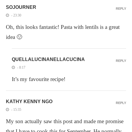
SOJOURNER
REPLY
- 23:30
Oh, this looks fantastic! Pasta with lentils is a great
idea 🙂
QUELLALUCINANELLACUCINA
REPLY
- 8:17
It’s my favourite recipe!
KATHY KENNY NGO
REPLY
- 15:35
My son actually saw this post and made me promise
that I have to cook this for September. He normally