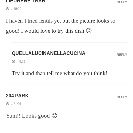
LIEURENE TRAN
REPLY
- 18:22
I haven’t tried lentils yet but the picture looks so
good! I would love to try this dish 🙂
QUELLALUCINANELLACUCINA
REPLY
- 8:11
Try it and than tell me what do you think!
204 PARK
REPLY
- 21:01
Yum!! Looks good 🙂