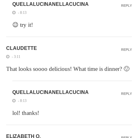
QUELLALUCINANELLACUCINA
REPLY
- 8:13
😉 try it!
CLAUDETTE
REPLY
- 3:11
That looks soooo delicious! What time is dinner? 🙂
QUELLALUCINANELLACUCINA
REPLY
- 8:13
lol! thanks!
ELIZABETH O.
REPLY