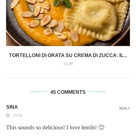
TORTELLONI DI ORATA SU CREMA DI ZUCCA: IL...
12:20
45 COMMENTS
SINA
REPLY
- 15:14
This sounds so delicious! I love lentils! 🙂