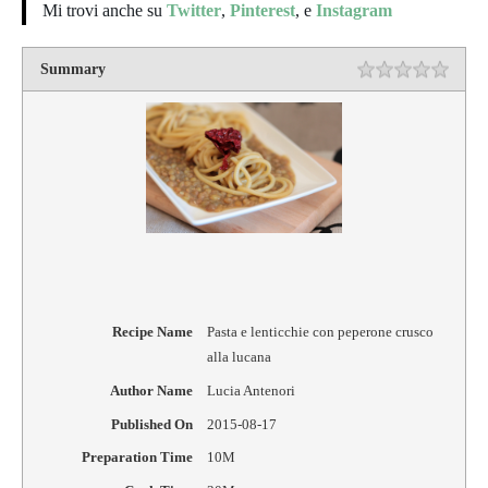
Mi trovi anche su
Twitter
,
Pinterest
,
e
Instagram
Summary
Rating
1 star
2 star
3 star
4 star
5 star
Recipe Name
Pasta e lenticchie con peperone crusco
alla lucana
Author Name
Lucia Antenori
Published On
2015-08-17
Preparation Time
10M