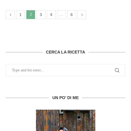
1
2
3
4
…
6
CERCA LA RICETTA
UN PO’ DI ME