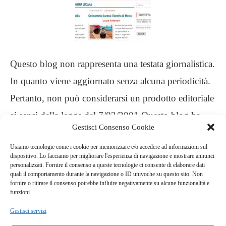
Questo blog non rappresenta una testata giornalistica.
In quanto viene aggiornato senza alcuna periodicità.
Pertanto, non può considerarsi un prodotto editoriale
ai sensi della legge del 7/03/2001 Questo blog ha
Gestisci Consenso Cookie
carattere personale, non è mio intento infrangere
Usiamo tecnologie come i cookie per memorizzare e/o accedere ad informazioni sul
alcun diritto d’autore
dispositivo. Lo facciamo per migliorare l'esperienza di navigazione e mostrare annunci
personalizzati. Fornire il consenso a queste tecnologie ci consente di elaborare dati
quali il comportamento durante la navigazione o ID univoche su questo sito. Non
.
fornire o ritirare il consenso potrebbe influire negativamente su alcune funzionalità e
funzioni.
Gestisci servizi