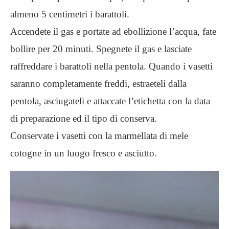
almeno 5 centimetri i barattoli.
Accendete il gas e portate ad ebollizione l’acqua, fate
bollire per 20 minuti. Spegnete il gas e lasciate
raffreddare i barattoli nella pentola. Quando i vasetti
saranno completamente freddi, estraeteli dalla
pentola, asciugateli e attaccate l’etichetta con la data
di preparazione ed il tipo di conserva.
Conservate i vasetti con la marmellata di mele
cotogne in un luogo fresco e asciutto.