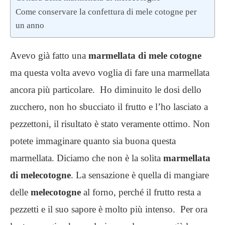
Come conservare la confettura di mele cotogne per
un anno
Avevo già fatto una
marmellata di mele cotogne
ma questa volta avevo voglia di fare una marmellata
ancora più particolare. Ho diminuito le dosi dello
zucchero, non ho sbucciato il frutto e l’ho lasciato a
pezzettoni, il risultato è stato veramente ottimo. Non
potete immaginare quanto sia buona questa
marmellata. Diciamo che non è la solita
marmellata
di melecotogne
. La sensazione è quella di mangiare
delle
melecotogne
al forno, perché il frutto resta a
pezzetti e il suo sapore è molto più intenso. Per ora