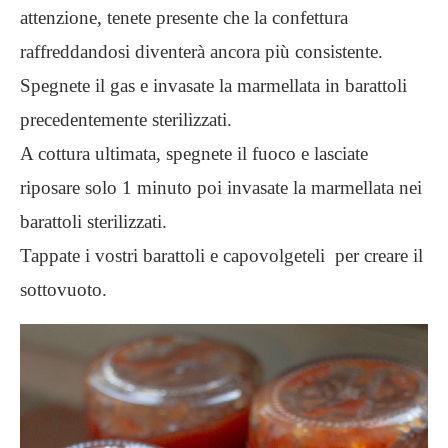
attenzione, tenete presente che la confettura
raffreddandosi diventerà ancora più consistente.
Spegnete il gas e invasate la marmellata in barattoli
precedentemente sterilizzati.
A cottura ultimata, spegnete il fuoco e lasciate
riposare solo 1 minuto poi invasate la marmellata nei
barattoli sterilizzati.
Tappate i vostri barattoli e capovolgeteli per creare il
sottovuoto.