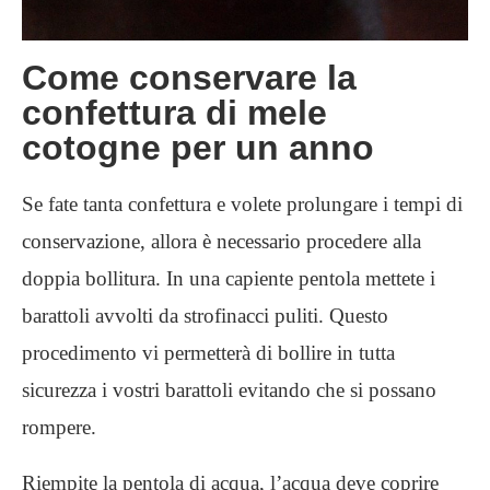
Come conservare la
confettura di mele
cotogne per un anno
Se fate tanta confettura e volete prolungare i tempi di
conservazione, allora è necessario procedere alla
doppia bollitura. In una capiente pentola mettete i
barattoli avvolti da strofinacci puliti. Questo
procedimento vi permetterà di bollire in tutta
sicurezza i vostri barattoli evitando che si possano
rompere.
Riempite la pentola di acqua, l’acqua deve coprire