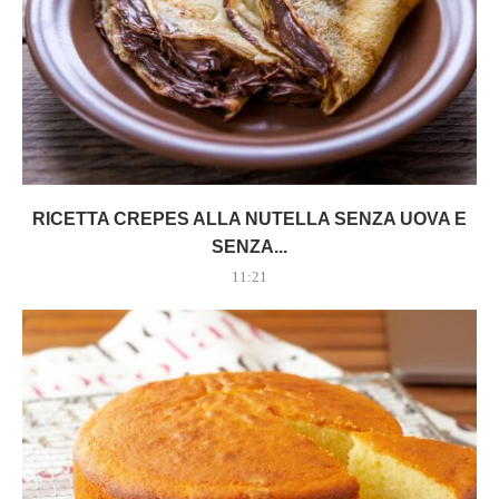
RICETTA CREPES ALLA NUTELLA SENZA UOVA E
SENZA...
11:21