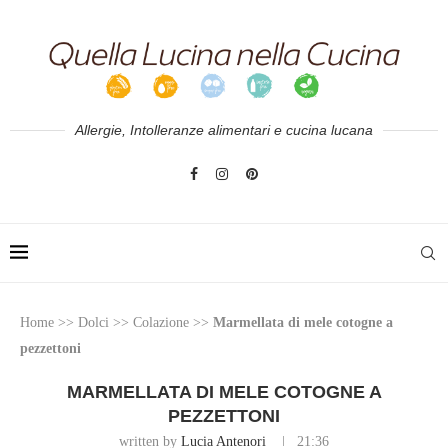
Allergie, Intolleranze alimentari e cucina lucana
Home
>>
Dolci
>>
Colazione
>>
Marmellata di mele cotogne a
pezzettoni
MARMELLATA DI MELE COTOGNE A
PEZZETTONI
written by
Lucia Antenori
21:36