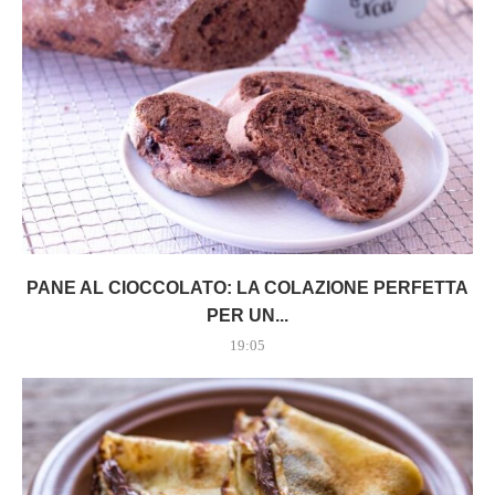
PANE AL CIOCCOLATO: LA COLAZIONE PERFETTA
PER UN...
19:05