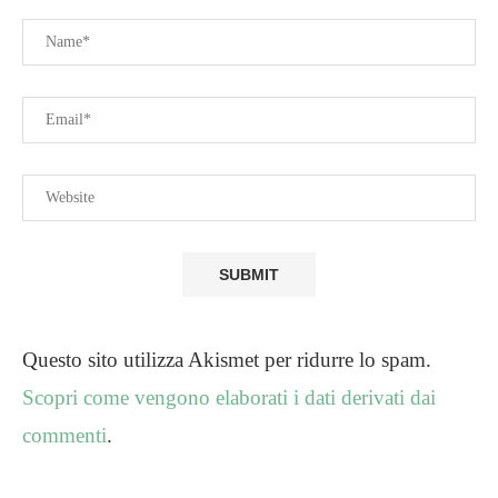
Questo sito utilizza Akismet per ridurre lo spam.
Scopri come vengono elaborati i dati derivati dai
commenti
.