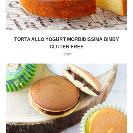
TORTA ALLO YOGURT MORBIDISSIMA BIMBY
GLUTEN FREE
17:57