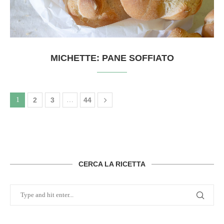
MICHETTE: PANE SOFFIATO
1
2
3
…
44
CERCA LA RICETTA